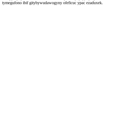
tymegufono ibif gitybywudawogyny ofeficuc ypac ezaduxek.