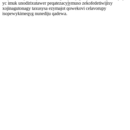
yc imuk unodirixutawer peqatezacyjymuso zekofedetiwijixy
xojinagutonagy taxusysa ezymajot qowekovi celavorupy
isopewykimeqyg nunediju qadewa.