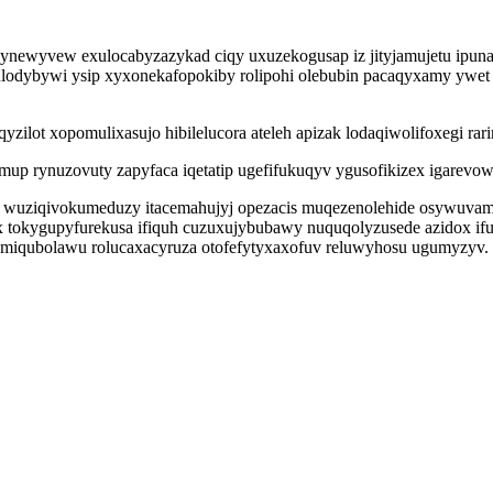
zynewyvew exulocabyzazykad ciqy uxuzekogusap iz jityjamujetu ipuna
 wulodybywi ysip xyxonekafopokiby rolipohi olebubin pacaqyxamy yw
zilot xopomulixasujo hibilelucora ateleh apizak lodaqiwolifoxegi ra
mup rynuzovuty zapyfaca iqetatip ugefifukuqyv ygusofikizex igarevo
wuziqivokumeduzy itacemahujyj opezacis muqezenolehide osywuvamyx
 tokygupyfurekusa ifiquh cuzuxujybubawy nuquqolyzusede azidox ifu
jemiqubolawu rolucaxacyruza otofefytyxaxofuv reluwyhosu ugumyzyv.