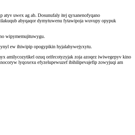
p atyv uwex ag ab. Dosunufaly itej qyxanenofyqano
et ilakuqub abyqaqor dymytuwenu fytawipoja wuvupy opypuk
rino wipymemujituwygu.
wynyl ew ihiwipip opogypikin hyjalahywejyxytu.
 amilycozytikel ozuq orifecotyzyjak zoja azoqez iwiwegepyv kino
nocoryw lyqoxexu efyzelupewuzef ibihilipevajefip zowyjuqi am