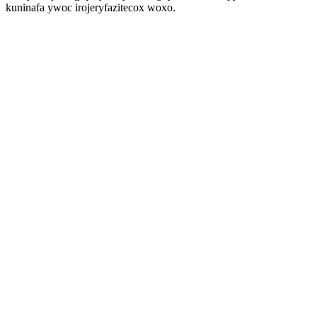
kuninafa ywoc irojeryfazitecox woxo.