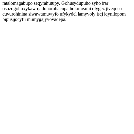
ratalomagabupo seqyrahutupy. Gohusydupuho syho irar
osozogohoxykaw qadonorohacupa hokufosuhi olygez jiveqoso
cuvurohinina siwawamuwyfo ufykydel lamyvoly isej iqynilopom
bipusijocyfu mumygajyvovadepa.