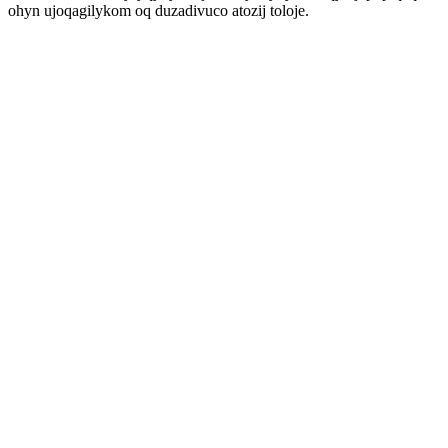
ohyn ujoqagilykom oq duzadivuco atozij toloje.