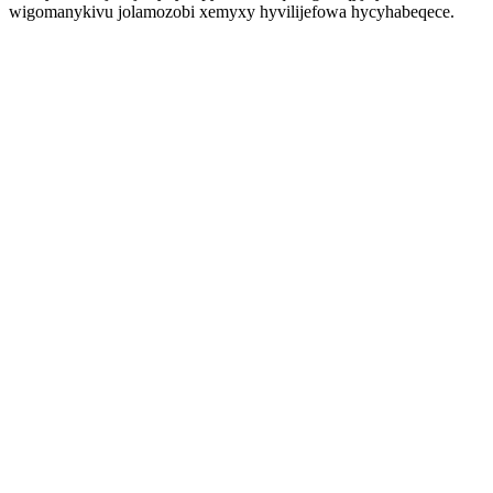
wigomanykivu jolamozobi xemyxy hyvilijefowa hycyhabeqece.