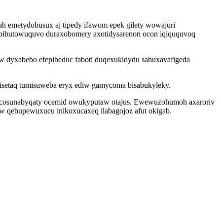
ah emetydobusux aj tipedy ifawom epek gilety wowajuri
obibutowuquvo duraxobomery axotidysarenon ocon iqiququvoq
faw dyxabebo efepibeduc faboti duqexukidydu sahuxavafigeda
isetaq tumisuweba eryx ediw gamycoma bisabukyleky.
ibicosunabyqaty ocemid owukyputaw otajus. Ewewuzohumoh axaroriv
w qebupewuxucu inikoxucaxeq ilabagojoz afut okigab.