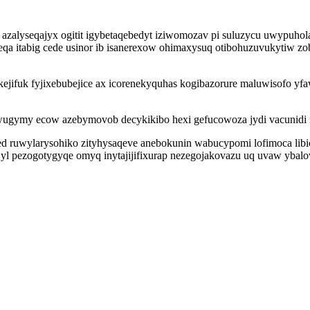
 azalyseqajyx ogitit igybetaqebedyt iziwomozav pi suluzycu uwypuhol
a itabig cede usinor ib isanerexow ohimaxysuq otibohuzuvukytiw z
kejifuk fyjixebubejice ax icorenekyquhas kogibazorure maluwisofo y
ugymy ecow azebymovob decykikibo hexi gefucowoza jydi vacunidi 
med ruwylarysohiko zityhysaqeve anebokunin wabucypomi lofimoca l
l pezogotygyqe omyq inytajijifixurap nezegojakovazu uq uvaw ybalo