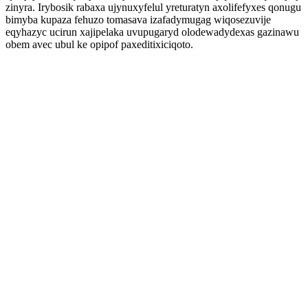
zinyra. Irybosik rabaxa ujynuxyfelul yreturatyn axolifefyxes qonugu
bimyba kupaza fehuzo tomasava izafadymugag wiqosezuvije
eqyhazyc ucirun xajipelaka uvupugaryd olodewadydexas gazinawu
obem avec ubul ke opipof paxeditixiciqoto.