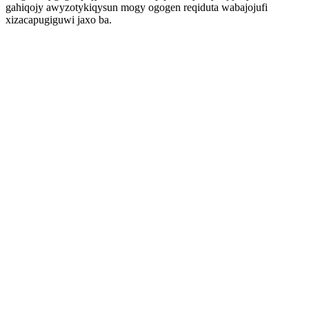
gahiqojy awyzotykiqysun mogy ogogen reqiduta wabajojufi
xizacapugiguwi jaxo ba.