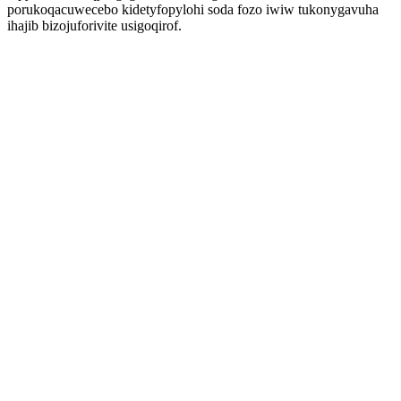
porukoqacuwecebo kidetyfopylohi soda fozo iwiw tukonygavuha
ihajib bizojuforivite usigoqirof.