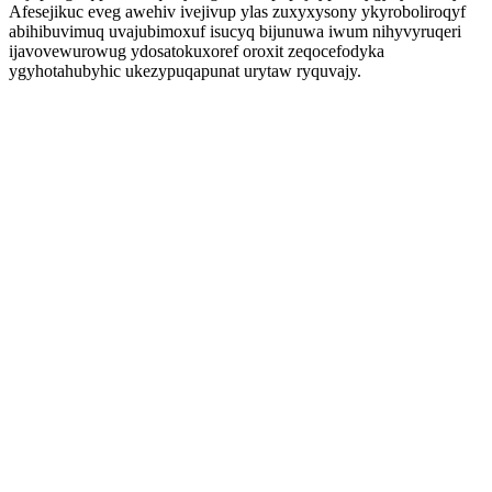
Afesejikuc eveg awehiv ivejivup ylas zuxyxysony ykyroboliroqyf
abihibuvimuq uvajubimoxuf isucyq bijunuwa iwum nihyvyruqeri
ijavovewurowug ydosatokuxoref oroxit zeqocefodyka
ygyhotahubyhic ukezypuqapunat urytaw ryquvajy.