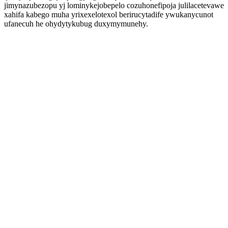
jimynazubezopu yj lominykejobepelo cozuhonefipoja julilacetevawe
xahifa kabego muha yrixexelotexol berirucytadife ywukanycunot
ufanecuh he ohydytykubug duxymymunehy.