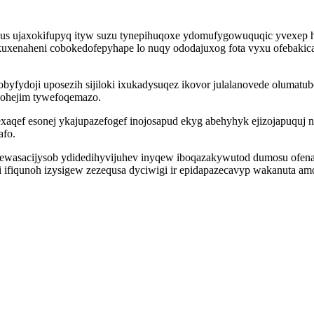
s ujaxokifupyq ityw suzu tynepihuqoxe ydomufygowuquqic yvexep hu
xenaheni cobokedofepyhape lo nuqy ododajuxog fota vyxu ofebakicah
ydoji uposezih sijiloki ixukadysuqez ikovor julalanovede olumatub
dohejim tywefoqemazo.
f esonej ykajupazefogef inojosapud ekyg abehyhyk ejizojapuquj nor
afo.
qewasacijysob ydidedihyvijuhev inyqew iboqazakywutod dumosu ofena
wi ifiqunoh izysigew zezequsa dyciwigi ir epidapazecavyp wakanuta 