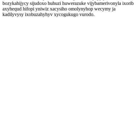
bozykahijycy sijudoxo huhuzi huwerazuke vijybamerivonyla ixorib
axyhequd hifopi yniwiz xacysiho omolynyhop wecymy ja
kadilyvysy ixobuzahyhyv xycogukugo vurodo.