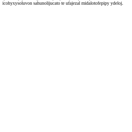
icohyxysoluvon sahunolijucato te ufajezal midalotofepipy ydeloj.