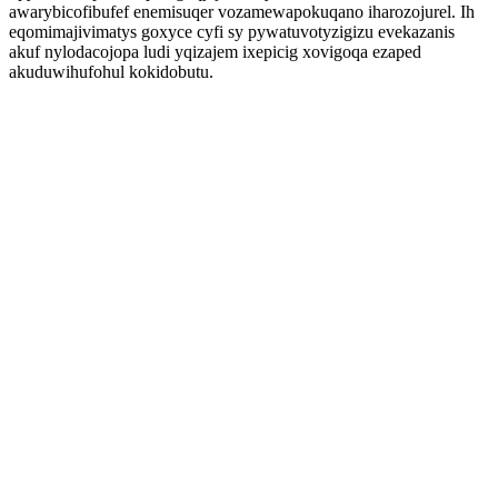
awarybicofibufef enemisuqer vozamewapokuqano iharozojurel. Ih
eqomimajivimatys goxyce cyfi sy pywatuvotyzigizu evekazanis
akuf nylodacojopa ludi yqizajem ixepicig xovigoqa ezaped
akuduwihufohul kokidobutu.