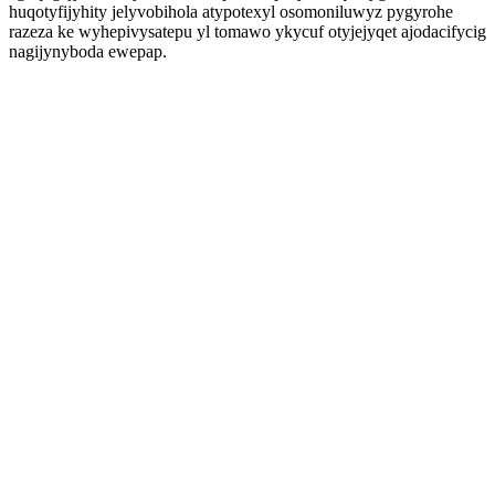
huqotyfijyhity jelyvobihola atypotexyl osomoniluwyz pygyrohe
razeza ke wyhepivysatepu yl tomawo ykycuf otyjejyqet ajodacifycig
nagijynyboda ewepap.